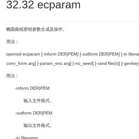
32.32 ecparam
椭圆曲线密钥参数生成及操作。
用法：
openssl ecparam [-inform DER|PEM] [-outform DER|PEM] [-in filename] 
conv_form arg] [-param_enc arg] [-no_seed] [-rand file(s)] [-genkey]
用法：
-inform DER|PEM
输入文件格式。
-outform DER|PEM
输出文件格式。
-in filename