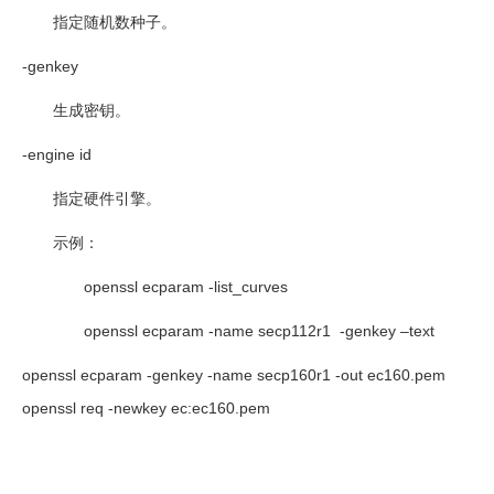
指定随机数种子。
-genkey
生成密钥。
-engine id
指定硬件引擎。
示例：
openssl ecparam -list_curves
openssl ecparam -name secp112r1 -genkey –text
openssl ecparam -genkey -name secp160r1 -out ec160.pem
openssl req -newkey ec:ec160.pem