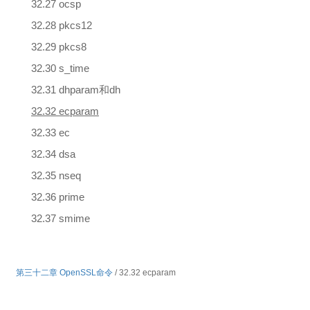
32.27 ocsp
32.28 pkcs12
32.29 pkcs8
32.30 s_time
32.31 dhparam和dh
32.32 ecparam
32.33 ec
32.34 dsa
32.35 nseq
32.36 prime
32.37 smime
第三十二章 OpenSSL命令
/ 32.32 ecparam