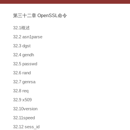
第三十二章 OpenSSL命令
32.1概述
32.2 asn1parse
32.3 dgst
32.4 gendh
32.5 passwd
32.6 rand
32.7 genrsa
32.8 req
32.9 x509
32.10version
32.11speed
32.12 sess_id