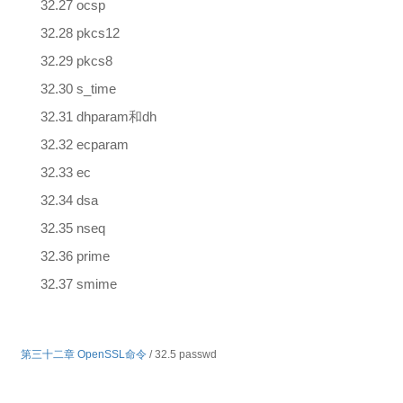
32.27 ocsp
32.28 pkcs12
32.29 pkcs8
32.30 s_time
32.31 dhparam和dh
32.32 ecparam
32.33 ec
32.34 dsa
32.35 nseq
32.36 prime
32.37 smime
第三十二章 OpenSSL命令
/ 32.5 passwd