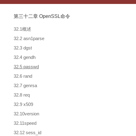
第三十二章 OpenSSL命令
32.1概述
32.2 asn1parse
32.3 dgst
32.4 gendh
32.5 passwd
32.6 rand
32.7 genrsa
32.8 req
32.9 x509
32.10version
32.11speed
32.12 sess_id