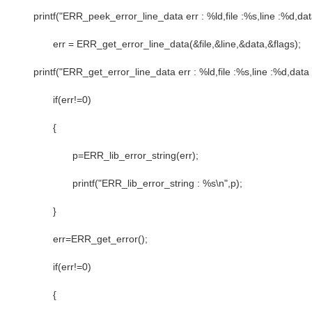
printf("ERR_peek_error_line_data err : %ld,file :%s,line :%d,data :
err = ERR_get_error_line_data(&file,&line,&data,&flags);
printf("ERR_get_error_line_data err : %ld,file :%s,line :%d,data :%s
if(err!=0)
{
p=ERR_lib_error_string(err);
printf("ERR_lib_error_string : %s\n",p);
}
err=ERR_get_error();
if(err!=0)
{