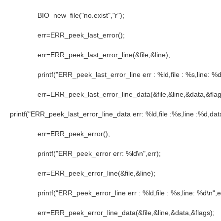
BIO_new_file("no.exist","r");
err=ERR_peek_last_error();
err=ERR_peek_last_error_line(&file,&line);
printf("ERR_peek_last_error_line err : %ld,file : %s,line: %d\n",
err=ERR_peek_last_error_line_data(&file,&line,&data,&flag
printf("ERR_peek_last_error_line_data err: %ld,file :%s,line :%d,data 
err=ERR_peek_error();
printf("ERR_peek_error err: %ld\n",err);
err=ERR_peek_error_line(&file,&line);
printf("ERR_peek_error_line err : %ld,file : %s,line: %d\n",err,
err=ERR_peek_error_line_data(&file,&line,&data,&flags);