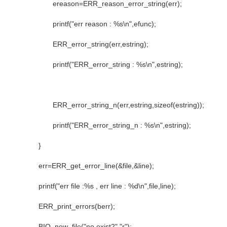
ereason=ERR_reason_error_string(err);
printf("err reason : %s\n",efunc);
ERR_error_string(err,estring);
printf("ERR_error_string : %s\n",estring);
ERR_error_string_n(err,estring,sizeof(estring));
printf("ERR_error_string_n : %s\n",estring);
}
err=ERR_get_error_line(&file,&line);
printf("err file :%s , err line : %d\n",file,line);
ERR_print_errors(berr);
BIO_new_file("no.exist2","r");