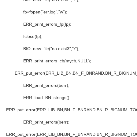
fp=fopen("err.log","w");
ERR_print_errors_fp(fp);
fclose(fp);
BIO_new_file("no.exist3","r");
ERR_print_errors_cb(mycb,NULL);
ERR_put_error(ERR_LIB_BN,BN_F_BNRAND,BN_R_BIGNUM_T
ERR_print_errors(berr);
ERR_load_BN_strings();
ERR_put_error(ERR_LIB_BN,BN_F_BNRAND,BN_R_BIGNUM_TOO_
ERR_print_errors(berr);
ERR_put_error(ERR_LIB_BN,BN_F_BNRAND,BN_R_BIGNUM_TOO_