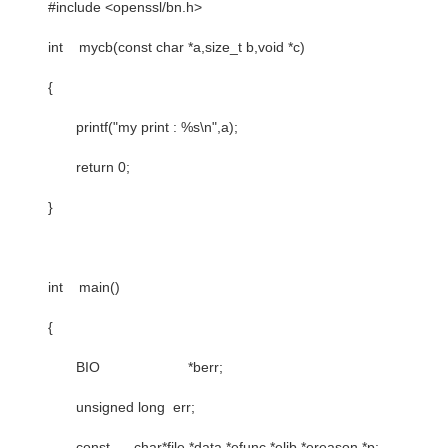
#include <openssl/bn.h>
int mycb(const char *a,size_t b,void *c)
{
printf("my print : %s\n",a);
return 0;
}
int main()
{
BIO *berr;
unsigned long err;
const char*file,*data,*efunc,*elib,*ereason,*p;