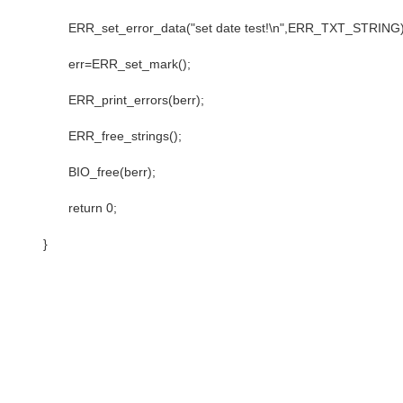
ERR_set_error_data("set date test!\n",ERR_TXT_STRING)
err=ERR_set_mark();
ERR_print_errors(berr);
ERR_free_strings();
BIO_free(berr);
return 0;
}