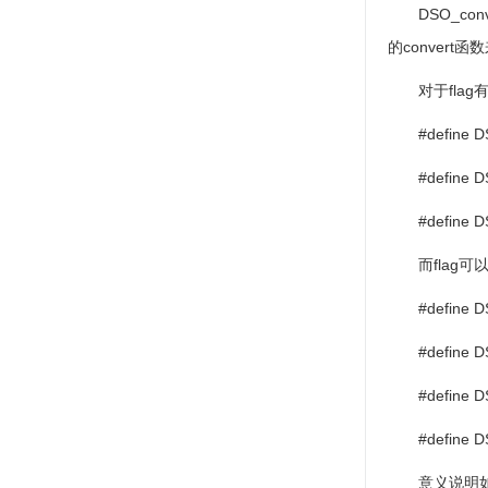
DSO_conver
的
convert
函数
对于
flag
#define D
#define D
#define D
而
flag
可
#define D
#define D
#define
#define
意义说明