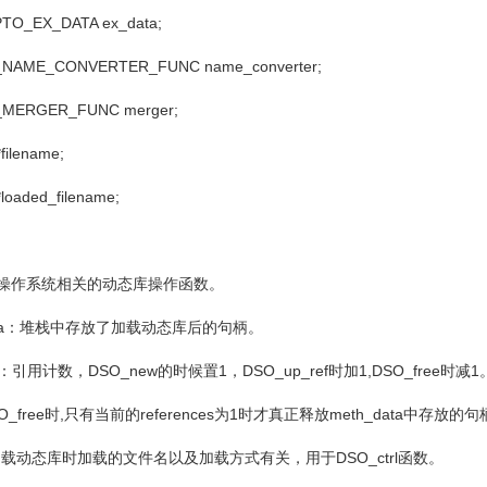
X_DATA ex_data;
CONVERTER_FUNC name_converter;
ER_FUNC merger;
ename;
ed_filename;
操作系统相关的动态库操作函数。
a
：堆栈中存放了加载动态库后的句柄。
：引用计数，
DSO_new
的时候置
1
，
DSO_up_ref
时加
1,DSO_free
时减
1
O_free
时
,
只有当前的
references
为
1
时才真正释放
meth_data
中存放的句
加载动态库时加载的文件名以及加载方式有关，用于
DSO_ctrl
函数。