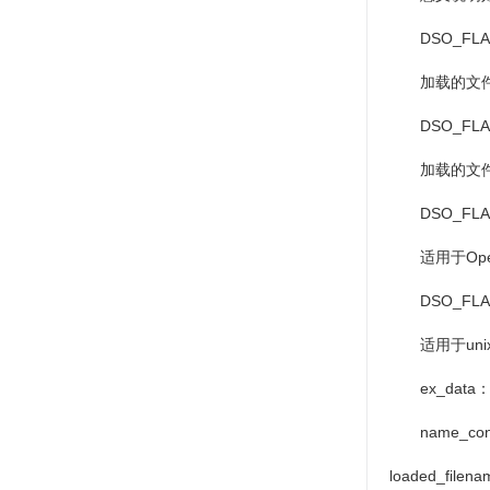
DSO_FLAG_
加载的文
DSO_FLAG_
加载的文
DSO_FLAG
适用于
Op
DSO_FLAG
适用于
uni
ex_data
name_conve
loaded_filena