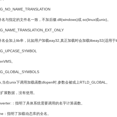
NO_NAME_TRANSLATION
件名与指定的文件名一致，不加后缀
.dll(windows)
或
.so(linux
或
unix)
。
NAME_TRANSLATION_EXT_ONLY
件名会加上
lib
串，比如用户加载
eay32,
真正加载时会加载
libeay32(
适用于
_UPCASE_SYMBOL
enVMS
。
_GLOBAL_SYMBOLS
x,
当在
unix
下调用加载函数
dlopen
时
,
参数会被或上
RTLD_GLOBAL
。
：扩展数据，没有使用。
rter:
：指明了具体系统需要调用的名字计算函数。
me
：指明了加载动态库的全名。