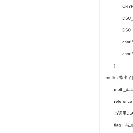
CRYPTO_E
DSO_NAME_
DSO_MERG
char *fil
char *load
};
meth
：指出了
meth_dat
reference
当调用
DS
flag
：与