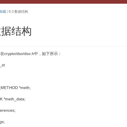
加载
/ 6.3 数据结构
 数据结构
义在
crypto/dso/dso.h
中，如下所示：
_st
HOD *meth;
eth_data;
ences;
s;