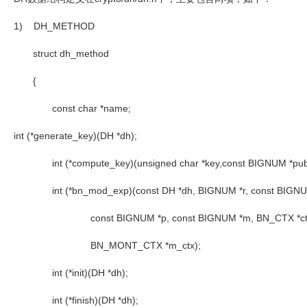
1) DH_METHOD
struct dh_method
{
const char *name;
int (*generate_key)(DH *dh);
int (*compute_key)(unsigned char *key,const BIGNUM *pub_
int (*bn_mod_exp)(const DH *dh, BIGNUM *r, const BIGNU
const BIGNUM *p, const BIGNUM *m, BN_CTX *ct
BN_MONT_CTX *m_ctx);
int (*init)(DH *dh);
int (*finish)(DH *dh);