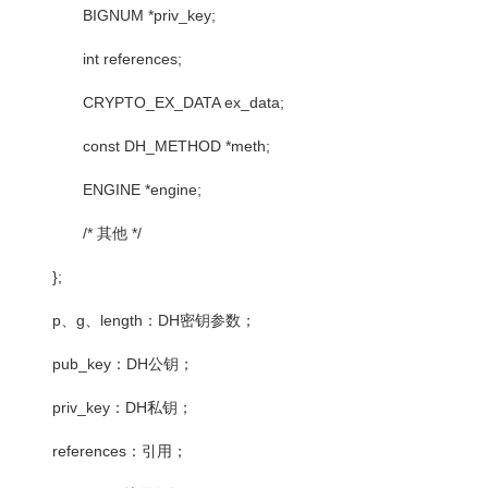
BIGNUM *priv_key;
int references;
CRYPTO_EX_DATA ex_data;
const DH_METHOD *meth;
ENGINE *engine;
/*
其他
*/
};
p
、
g
、
length
：
DH
密钥参数；
pub_key
：
DH
公钥；
priv_key
：
DH
私钥；
references
：引用；